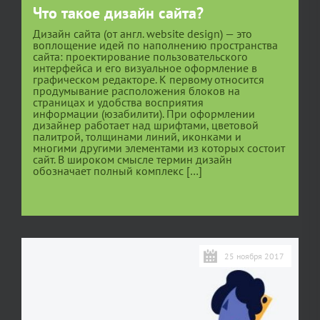
Что такое дизайн сайта?
Дизайн сайта (от англ. website design) — это
воплощение идей по наполнению пространства
сайта: проектирование пользовательского
интерфейса и его визуальное оформление в
графическом редакторе. К первому относится
продумывание расположения блоков на
страницах и удобства восприятия
информации (юзабилити). При оформлении
дизайнер работает над шрифтами, цветовой
палитрой, толщинами линий, иконками и
многими другими элементами из которых состоит
сайт. В широком смысле термин дизайн
обозначает полный комплекс […]
25 ноября 2017