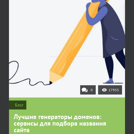
0
17955
Блог
Лучшие генераторы доменов:
сервисы для подбора названия
сайта