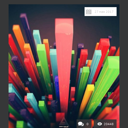
27 мая 2017
0
20448