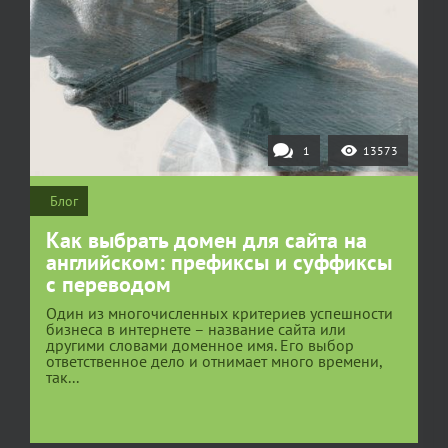
1
13573
Блог
Как выбрать домен для сайта на
английском: префиксы и суффиксы
с переводом
Один из многочисленных критериев успешности
бизнеса в интернете – название сайта или
другими словами доменное имя. Его выбор
ответственное дело и отнимает много времени,
так...