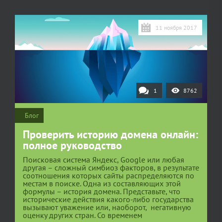
11 ноября 2017
1
8762
Блог
Проверить историю домена онлайн:
полное руководство
Поисковая система Яндекс, Google или любая
другая – сложный симбиоз факторов, в результате
соотношения которых сайты распределяются по
местам в поиске. Одна из составляющих этой
формулы – история домена. Представьте, что
исторические действия какого-либо государства
вызывают уважение или, наоборот, негативную
оценку других стран. Со временем